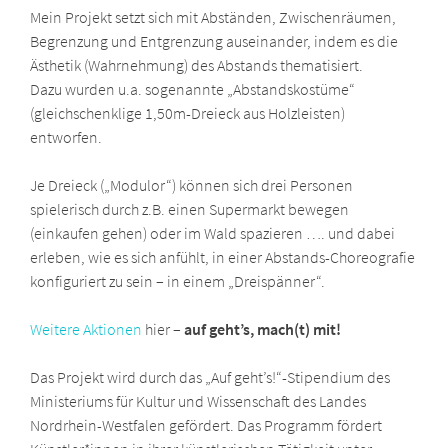
Mein Projekt setzt sich mit Abständen, Zwischenräumen,
Begrenzung und Entgrenzung auseinander, indem es die
Ästhetik (Wahrnehmung) des Abstands thematisiert.
Dazu wurden u.a. sogenannte „Abstandskostüme“
(gleichschenklige 1,50m-Dreieck aus Holzleisten)
entworfen.
Je Dreieck („Modulor“) können sich drei Personen
spielerisch durch z.B. einen Supermarkt bewegen
(einkaufen gehen) oder im Wald spazieren …. und dabei
erleben, wie es sich anfühlt, in einer Abstands-Choreografie
konfiguriert zu sein – in einem „Dreispänner“.
Weitere Aktionen
hier –
auf geht’s, mach(t) mit!
Das Projekt wird durch das „Auf geht’s!“-Stipendium des
Ministeriums für Kultur und Wissenschaft des Landes
Nordrhein-Westfalen gefördert. Das Programm fördert