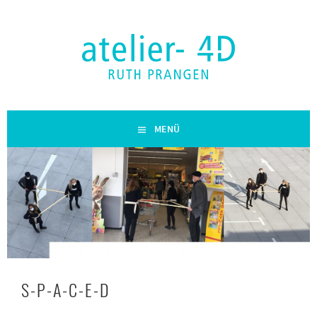
Zum
Inhalt
springen
RUTH PRANGEN
atelier-4D
MENÜ
S-P-A-C-E-D