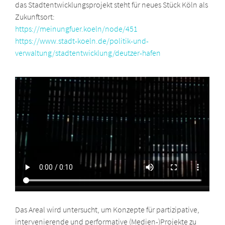
das Stadtentwicklungsprojekt steht für neues Stück Köln als
Zukunftsort:
https://meinungfuer.koeln/node/451
https://www.stadt-koeln.de/politik-und-
verwaltung/stadtentwicklung/deutzer-hafen
Das Areal wird untersucht, um Konzepte für partizipative,
intervenierende und performative (Medien-)Projekte zu