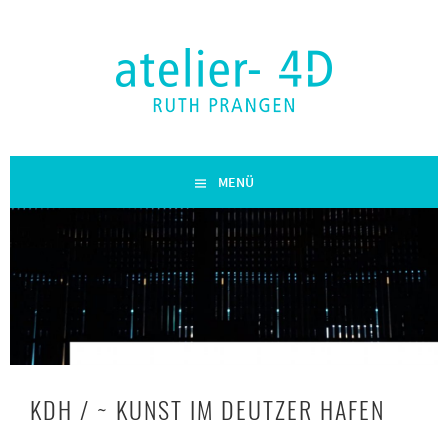
Zum
Inhalt
springen
RUTH PRANGEN
atelier-4D
MENÜ
KDH / ~ KUNST IM DEUTZER HAFEN